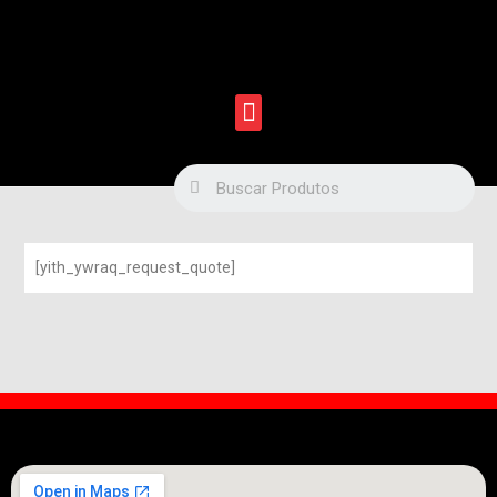
[yith_ywraq_request_quote]