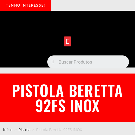
TENHO INTERESSE!
PISTOLA BERETTA
92FS INOX
Início
>
Pistola
>
Pistola Beretta 92FS INOX