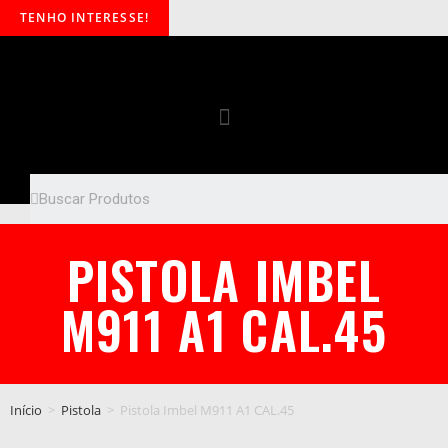
TENHO INTERESSE!
PISTOLA IMBEL
M911 A1 CAL.45
Início
>
Pistola
>
Pistola Imbel M911 A1 CAL.45