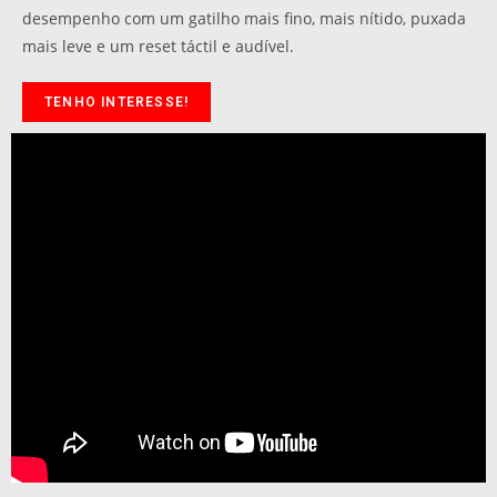
desempenho com um gatilho mais fino, mais nítido, puxada
mais leve e um reset táctil e audível.
TENHO INTERESSE!