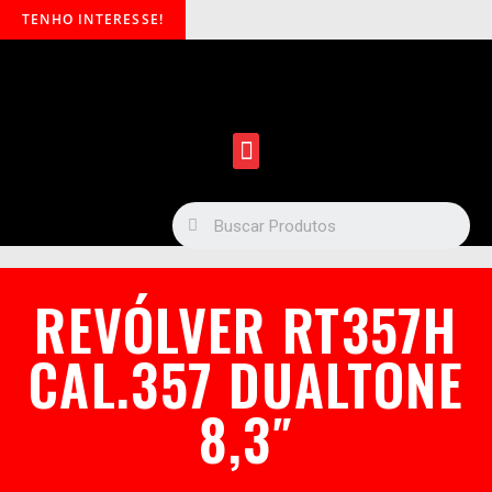
TENHO INTERESSE!
REVÓLVER RT357H
CAL.357 DUALTONE
8,3″