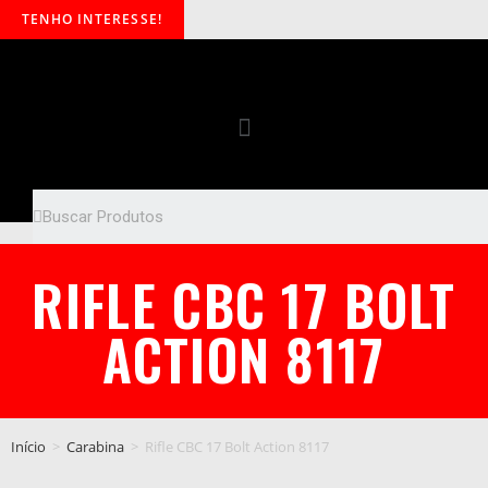
TENHO INTERESSE!
RIFLE CBC 17 BOLT
ACTION 8117
Início
>
Carabina
>
Rifle CBC 17 Bolt Action 8117